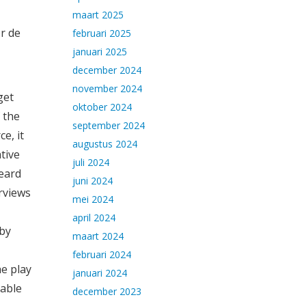
maart 2025
r de
februari 2025
januari 2025
december 2024
november 2024
get
oktober 2024
 the
september 2024
e, it
augustus 2024
ative
juli 2024
heard
juni 2024
erviews
mei 2024
april 2024
 by
maart 2024
februari 2024
he play
januari 2024
 able
december 2023