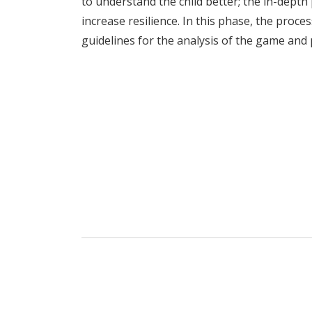
to understand the child better; the in-depth
increase resilience. In this phase, the proc
guidelines for the analysis of the game and 