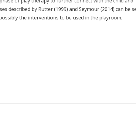
 phase of play therapy to further connect with the child and
esses described by Rutter (1999) and Seymour (2014) can be s
possibly the interventions to be used in the playroom.