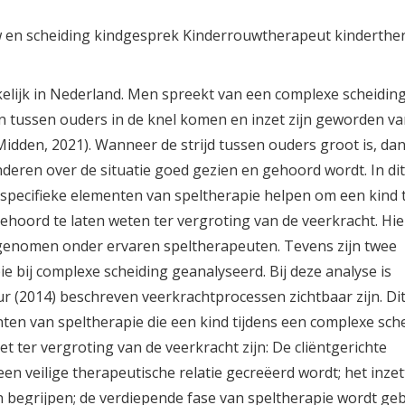
kelijk in Nederland. Men spreekt van een complexe scheiding
en tussen ouders in de knel komen en inzet zijn geworden va
 Midden, 2021). Wanneer de strijd tussen ouders groot is, dan
nderen over de situatie goed gezien en gehoord wordt. In dit
 specifieke elementen van speltherapie helpen om een kind t
ehoord te laten weten ter vergroting van de veerkracht. Hi
fgenomen onder ervaren speltherapeuten. Tevens zijn twee
e bij complexe scheiding geanalyseerd. Bij deze analyse is
r (2014) beschreven veerkrachtprocessen zichtbaar zijn. Di
nten van speltherapie die een kind tijdens een complexe sch
 ter vergroting van de veerkracht zijn: De cliëntgerichte
n veilige therapeutische relatie gecreëerd wordt; het inze
n begrijpen; de verdiepende fase van speltherapie wordt geb