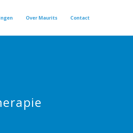
ingen
Over Maurits
Contact
herapie