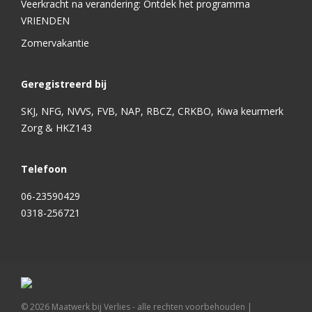
Veerkracht na verandering: Ontdek het programma
VRIENDEN
Zomervakantie
Geregistreerd bij
SKJ, NFG, NVVS, FVB, NAP, RBCZ, CRKBO, Kiwa keurmerk
Zorg & HKZ143
Telefoon
06-23590429
0318-256721
©
2026
Maatwerk bij Verlies - alle rechten voorbehouden |