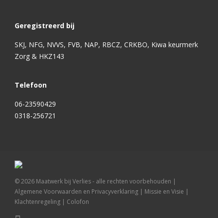
Geregistreerd bij
SKJ, NFG, NVVS, FVB, NAP, RBCZ, CRKBO, Kiwa keurmerk
Zorg & HKZ143
Telefoon
06-23590429
0318-256721
©
2026
Maatwerk bij Verlies - alle rechten voorbehouden |
Algemene Voorwaarden en Privacyverklaring
|
Missie en Visie
|
Klachtenregeling
|
Colofon