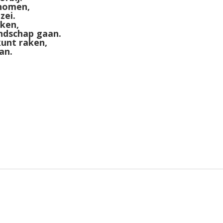
enomen,
zei.
aken,
andschap gaan.
kunt raken,
an.