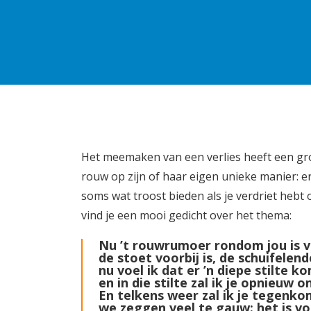
Het meemaken van een verlies heeft een gro
rouw op zijn of haar eigen unieke manier: 
soms wat troost bieden als je verdriet hebt 
vind je een mooi gedicht over het thema:
Nu ’t rouwrumoer rondom jou is 
de stoet voorbij is, de schuifelen
nu voel ik dat er ’n diepe stilte k
en in die stilte zal ik je opnieuw
En telkens weer zal ik je tegenko
we zeggen veel te gauw: het is voo