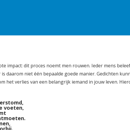
te impact: dit proces noemt men rouwen. Ieder mens belee
er is daarom niet één bepaalde goede manier. Gedichten kun
om het verlies van een belangrijk iemand in jouw leven. Hie
verstomd,
de voeten,
omt
 ontmoeten.
men,
rbij.