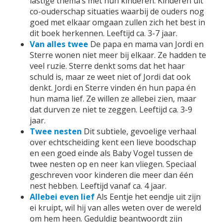
lastige thema’s met hun kinderen. Kinderen uit
co-ouderschap situaties waarbij de ouders nog
goed met elkaar omgaan zullen zich het best in
dit boek herkennen. Leeftijd ca. 3-7 jaar.
Van alles twee
De papa en mama van Jordi en
Sterre wonen niet meer bij elkaar. Ze hadden te
veel ruzie. Sterre denkt soms dat het haar
schuld is, maar ze weet niet of Jordi dat ook
denkt. Jordi en Sterre vinden én hun papa én
hun mama lief. Ze willen ze allebei zien, maar
dat durven ze niet te zeggen. Leeftijd ca. 3-9
jaar.
Twee nesten
Dit subtiele, gevoelige verhaal
over echtscheiding kent een lieve boodschap
en een goed einde als Baby Vogel tussen de
twee nesten op en neer kan vliegen. Speciaal
geschreven voor kinderen die meer dan één
nest hebben. Leeftijd vanaf ca. 4 jaar.
Allebei even lief
Als Eentje het eendje uit zijn
ei kruipt, wil hij van alles weten over de wereld
om hem heen. Geduldig beantwoordt zijn