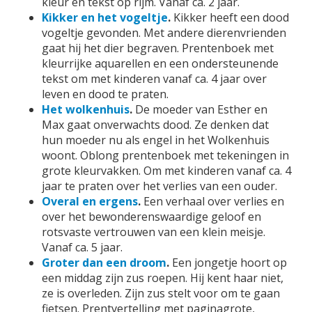
kleur en tekst op rijm. Vanaf ca. 2 jaar.
Kikker en het vogeltje
.
Kikker heeft een dood
vogeltje gevonden. Met andere dierenvrienden
gaat hij het dier begraven. Prentenboek met
kleurrijke aquarellen en een ondersteunende
tekst om met kinderen vanaf ca. 4 jaar over
leven en dood te praten.
Het wolkenhuis
.
De moeder van Esther en
Max gaat onverwachts dood. Ze denken dat
hun moeder nu als engel in het Wolkenhuis
woont. Oblong prentenboek met tekeningen in
grote kleurvakken. Om met kinderen vanaf ca. 4
jaar te praten over het verlies van een ouder.
Overal en ergens
.
Een verhaal over verlies en
over het bewonderenswaardige geloof en
rotsvaste vertrouwen van een klein meisje.
Vanaf ca. 5 jaar.
Groter dan een droom
.
Een jongetje hoort op
een middag zijn zus roepen. Hij kent haar niet,
ze is overleden. Zijn zus stelt voor om te gaan
fietsen. Prentvertelling met paginagrote,