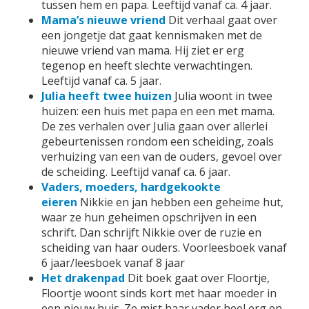
tussen hem en papa. Leeftijd vanaf ca. 4 jaar.
Mama’s nieuwe vriend
Dit verhaal gaat over
een jongetje dat gaat kennismaken met de
nieuwe vriend van mama. Hij ziet er erg
tegenop en heeft slechte verwachtingen.
Leeftijd vanaf ca. 5 jaar.
Julia heeft twee huizen
Julia woont in twee
huizen: een huis met papa en een met mama.
De zes verhalen over Julia gaan over allerlei
gebeurtenissen rondom een scheiding, zoals
verhuizing van een van de ouders, gevoel over
de scheiding. Leeftijd vanaf ca. 6 jaar.
Vaders, moeders, hardgekookte
eieren
Nikkie en jan hebben een geheime hut,
waar ze hun geheimen opschrijven in een
schrift. Dan schrijft Nikkie over de ruzie en
scheiding van haar ouders. Voorleesboek vanaf
6 jaar/leesboek vanaf 8 jaar
Het drakenpad
Dit boek gaat over Floortje,
Floortje woont sinds kort met haar moeder in
een nieuw huis. Ze mist haar vader heel erg en