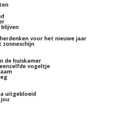
hten
md
er
 blijven
 herdenken voor het nieuwe jaar
 zonneschijn
in de huiskamer
eenzelfde vogeltje
 raam
weg
a uitgebloeid
 jou