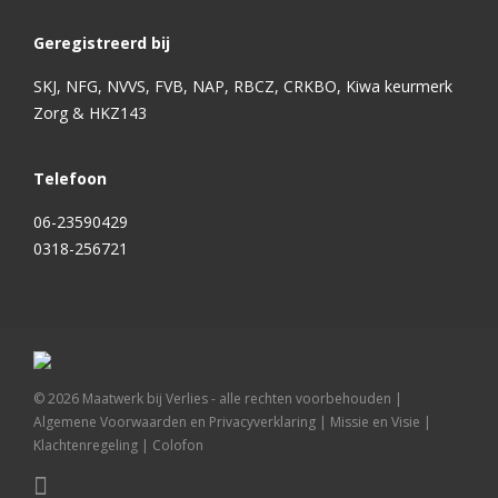
Geregistreerd bij
SKJ, NFG, NVVS, FVB, NAP, RBCZ, CRKBO, Kiwa keurmerk
Zorg & HKZ143
Telefoon
06-23590429
0318-256721
©
2026
Maatwerk bij Verlies - alle rechten voorbehouden |
Algemene Voorwaarden en Privacyverklaring
|
Missie en Visie
|
Klachtenregeling
|
Colofon