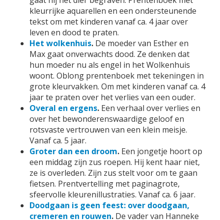
gaat hij het dier begraven. Prentenboek met
kleurrijke aquarellen en een ondersteunende
tekst om met kinderen vanaf ca. 4 jaar over
leven en dood te praten.
Het wolkenhuis
.
De moeder van Esther en
Max gaat onverwachts dood. Ze denken dat
hun moeder nu als engel in het Wolkenhuis
woont. Oblong prentenboek met tekeningen in
grote kleurvakken. Om met kinderen vanaf ca. 4
jaar te praten over het verlies van een ouder.
Overal en ergens
.
Een verhaal over verlies en
over het bewonderenswaardige geloof en
rotsvaste vertrouwen van een klein meisje.
Vanaf ca. 5 jaar.
Groter dan een droom
.
Een jongetje hoort op
een middag zijn zus roepen. Hij kent haar niet,
ze is overleden. Zijn zus stelt voor om te gaan
fietsen. Prentvertelling met paginagrote,
sfeervolle kleurenillustraties. Vanaf ca. 6 jaar.
Doodgaan is geen feest: over doodgaan,
cremeren en rouwen
.
De vader van Hanneke