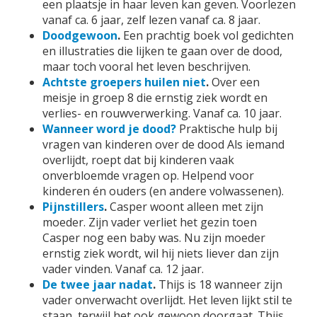
een plaatsje in haar leven kan geven. Voorlezen
vanaf ca. 6 jaar, zelf lezen vanaf ca. 8 jaar.
Doodgewoon
.
Een prachtig boek vol gedichten
en illustraties die lijken te gaan over de dood,
maar toch vooral het leven beschrijven.
Achtste groepers huilen niet
.
Over een
meisje in groep 8 die ernstig ziek wordt en
verlies- en rouwverwerking. Vanaf ca. 10 jaar.
Wanneer word je dood?
Praktische hulp bij
vragen van kinderen over de dood Als iemand
overlijdt, roept dat bij kinderen vaak
onverbloemde vragen op. Helpend voor
kinderen én ouders (en andere volwassenen).
Pijnstillers
.
Casper woont alleen met zijn
moeder. Zijn vader verliet het gezin toen
Casper nog een baby was. Nu zijn moeder
ernstig ziek wordt, wil hij niets liever dan zijn
vader vinden. Vanaf ca. 12 jaar.
De twee jaar nadat
.
Thijs is 18 wanneer zijn
vader onverwacht overlijdt. Het leven lijkt stil te
staan, terwijl het ook gewoon doorgaat. Thijs