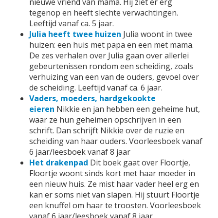
nieuwe vriend van mama. Hij ziet er erg
tegenop en heeft slechte verwachtingen.
Leeftijd vanaf ca. 5 jaar.
Julia heeft twee huizen
Julia woont in twee
huizen: een huis met papa en een met mama.
De zes verhalen over Julia gaan over allerlei
gebeurtenissen rondom een scheiding, zoals
verhuizing van een van de ouders, gevoel over
de scheiding. Leeftijd vanaf ca. 6 jaar.
Vaders, moeders, hardgekookte
eieren
Nikkie en jan hebben een geheime hut,
waar ze hun geheimen opschrijven in een
schrift. Dan schrijft Nikkie over de ruzie en
scheiding van haar ouders. Voorleesboek vanaf
6 jaar/leesboek vanaf 8 jaar
Het drakenpad
Dit boek gaat over Floortje,
Floortje woont sinds kort met haar moeder in
een nieuw huis. Ze mist haar vader heel erg en
kan er soms niet van slapen. Hij stuurt Floortje
een knuffel om haar te troosten. Voorleesboek
vanaf 6 jaar/leesboek vanaf 8 jaar