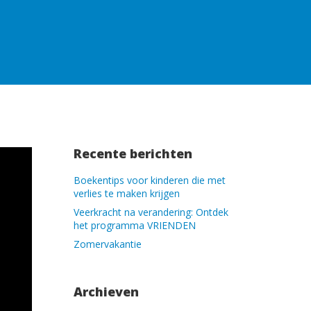
Recente berichten
Boekentips voor kinderen die met
verlies te maken krijgen
Veerkracht na verandering: Ontdek
het programma VRIENDEN
Zomervakantie
Archieven