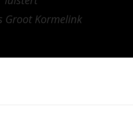
luistert”
s Groot Kormelink