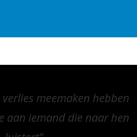
n verlies meemaken hebben
e aan iemand die naar hen