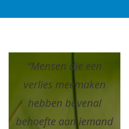
“Mensen die een
verlies meemaken
hebben bovenal
behoefte aan iemand