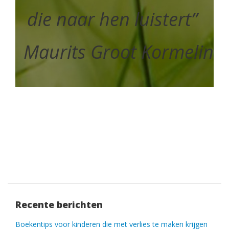
die naar hen luistert”
Maurits Groot Kormelink
Recente berichten
Boekentips voor kinderen die met verlies te maken krijgen