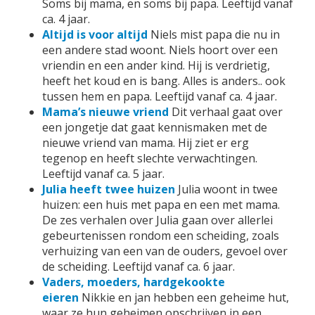
Soms bij mama, en soms bij papa. Leeftijd vanaf
ca. 4 jaar.
Altijd is voor altijd
Niels mist papa die nu in
een andere stad woont. Niels hoort over een
vriendin en een ander kind. Hij is verdrietig,
heeft het koud en is bang. Alles is anders.. ook
tussen hem en papa. Leeftijd vanaf ca. 4 jaar.
Mama’s nieuwe vriend
Dit verhaal gaat over
een jongetje dat gaat kennismaken met de
nieuwe vriend van mama. Hij ziet er erg
tegenop en heeft slechte verwachtingen.
Leeftijd vanaf ca. 5 jaar.
Julia heeft twee huizen
Julia woont in twee
huizen: een huis met papa en een met mama.
De zes verhalen over Julia gaan over allerlei
gebeurtenissen rondom een scheiding, zoals
verhuizing van een van de ouders, gevoel over
de scheiding. Leeftijd vanaf ca. 6 jaar.
Vaders, moeders, hardgekookte
eieren
Nikkie en jan hebben een geheime hut,
waar ze hun geheimen opschrijven in een