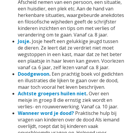
Afscheid nemen van een persoon, een situatie,
een huisdier, een plek etc. Aan de hand van
herkenbare situaties, waargebeurde anekdotes
en filosofische wijsheden geeft de schrijfster
kinderen inzichten en tips om met verlies of
verandering om te gaan. Vanaf ca. 8 jaar.
Josje
.
Josje heeft een gelukkige jeugd tussen
de dieren. Ze leert dat ze verdriet niet moet
wegstoppen in een kast, maar dat ze het beter
een plaatsje in haar leven kan geven. Voorlezen
vanaf ca. 6 jaar, zelf lezen vanaf ca. 8 jaar.
Doodgewoon
.
Een prachtig boek vol gedichten
en illustraties die lijken te gaan over de dood,
maar toch vooral het leven beschrijven.
Achtste groepers huilen niet
.
Over een
meisje in groep 8 die ernstig ziek wordt en
verlies- en rouwverwerking. Vanaf ca. 10 jaar.
Wanneer word je dood?
Praktische hulp bij
vragen van kinderen over de dood Als iemand
overlijdt, roept dat bij kinderen vaak
onverbloemde vragen op. Helpend voor