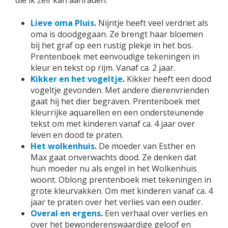
die ik zelf kan aanraden.
Lieve oma Pluis
.
Nijntje heeft veel verdriet als
oma is doodgegaan. Ze brengt haar bloemen
bij het graf op een rustig plekje in het bos.
Prentenboek met eenvoudige tekeningen in
kleur en tekst op rijm. Vanaf ca. 2 jaar.
Kikker en het vogeltje
.
Kikker heeft een dood
vogeltje gevonden. Met andere dierenvrienden
gaat hij het dier begraven. Prentenboek met
kleurrijke aquarellen en een ondersteunende
tekst om met kinderen vanaf ca. 4 jaar over
leven en dood te praten.
Het wolkenhuis
.
De moeder van Esther en
Max gaat onverwachts dood. Ze denken dat
hun moeder nu als engel in het Wolkenhuis
woont. Oblong prentenboek met tekeningen in
grote kleurvakken. Om met kinderen vanaf ca. 4
jaar te praten over het verlies van een ouder.
Overal en ergens
.
Een verhaal over verlies en
over het bewonderenswaardige geloof en