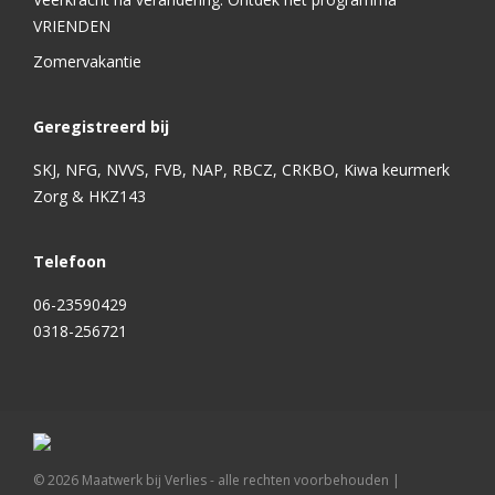
VRIENDEN
Zomervakantie
Geregistreerd bij
SKJ, NFG, NVVS, FVB, NAP, RBCZ, CRKBO, Kiwa keurmerk
Zorg & HKZ143
Telefoon
06-23590429
0318-256721
©
2026
Maatwerk bij Verlies - alle rechten voorbehouden |