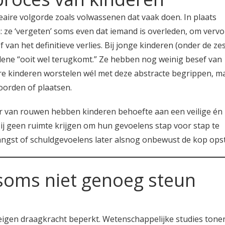
eaire volgorde zoals volwassenen dat vaak doen. In plaats
: ze ‘vergeten’ soms even dat iemand is overleden, om verv
 van het definitieve verlies. Bij jonge kinderen (onder de zes
edene “ooit wel terugkomt.” Ze hebben nog weinig besef van
re kinderen worstelen wél met deze abstracte begrippen, m
orden of plaatsen.
r van rouwen hebben kinderen behoefte aan een veilige én
s zij geen ruimte krijgen om hun gevoelens stap voor stap te
t, angst of schuldgevoelens later alsnog onbewust de kop ops
soms niet genoeg steun
s eigen draagkracht beperkt. Wetenschappelijke studies tone