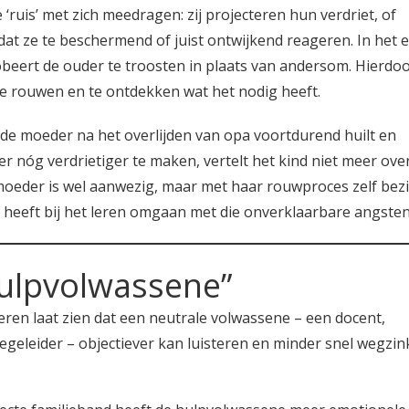
uis’ met zich meedragen: zij projecteren hun verdriet, of
at ze te beschermend of juist ontwijkend reageren. In het 
robeert de ouder te troosten in plaats van andersom. Hierdo
te rouwen en te ontdekken wat het nodig heeft.
 de moeder na het overlijden van opa voortdurend huilt en
nóg verdrietiger te maken, vertelt het kind niet meer over
oeder is wel aanwezig, maar met haar rouwproces zelf bezi
g heeft bij het leren omgaan met die onverklaarbare angsten
hulpvolwassene”
en laat zien dat een neutrale volwassene – een docent,
egeleider – objectiever kan luisteren en minder snel wegzink