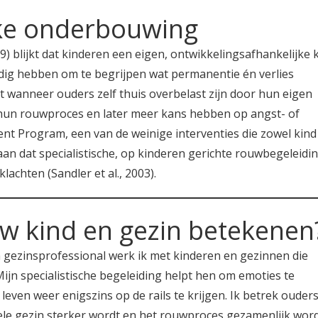
jke onderbouwing
 blijkt dat kinderen een eigen, ontwikkelingsafhankelijke k
dig hebben om te begrijpen wat permanentie én verlies
at wanneer ouders zelf thuis overbelast zijn door hun eigen
n hun rouwproces en later meer kans hebben op angst- of
 Program, een van de weinige interventies die zowel kind 
an dat specialistische, op kinderen gerichte rouwbegeleidin
lachten (Sandler et al., 2003).
uw kind en gezin betekenen
n gezinsprofessional werk ik met kinderen en gezinnen die
Mijn specialistische begeleiding helpt hen om emoties te
even weer enigszins op de rails te krijgen. Ik betrek ouders
hele gezin sterker wordt en het rouwproces gezamenlijk wor