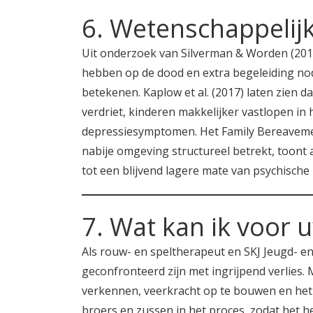
6. Wetenschappeli
Uit onderzoek van Silverman & Worden (2019)
hebben op de dood en extra begeleiding no
betekenen. Kaplow et al. (2017) laten zien d
verdriet, kinderen makkelijker vastlopen i
depressiesymptomen. Het Family Bereavement
nabije omgeving structureel betrekt, toont a
tot een blijvend lagere mate van psychische k
7. Wat kan ik voor 
Als rouw- en speltherapeut en SKJ Jeugd- e
geconfronteerd zijn met ingrijpend verlies. 
verkennen, veerkracht op te bouwen en het l
broers en zussen in het proces, zodat het 