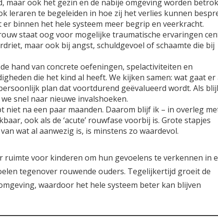
ind, maar ook het gezin en de nabije omgeving worden betro
k leraren te begeleiden in hoe zij het verlies kunnen besp
er binnen het hele systeem meer begrip en veerkracht.
 rouw staat oog voor mogelijke traumatische ervaringen cent
verdriet, maar ook bij angst, schuldgevoel of schaamte die bij
 de hand van concrete oefeningen, spelactiviteiten en
igheden die het kind al heeft. We kijken samen: wat gaat er 
ersoonlijk plan dat voortdurend geëvalueerd wordt. Als blij
 we snel naar nieuwe invalshoeken.
pt niet na een paar maanden. Daarom blijf ik – in overleg me
baar, ook als de ‘acute’ rouwfase voorbij is. Grote stapjes
van wat al aanwezig is, is minstens zo waardevol.
er ruimte voor kinderen om hun gevoelens te verkennen in 
 voelen tegenover rouwende ouders. Tegelijkertijd groeit de
 omgeving, waardoor het hele systeem beter kan blijven