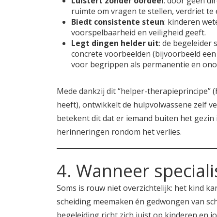
Luistert zonder oordeel
: door geen di
ruimte om vragen te stellen, verdriet te
Biedt consistente steun
: kinderen we
voorspelbaarheid en veiligheid geeft.
Legt dingen helder uit
: de begeleider 
concrete voorbeelden (bijvoorbeeld een f
voor begrippen als permanentie en on
Mede dankzij dit “helper-therapieprincipe” 
heeft), ontwikkelt de hulpvolwassene zelf ve
betekent dit dat er iemand buiten het gezin
herinneringen rondom het verlies.
4. Wanneer speciali
Soms is rouw niet overzichtelijk: het kind k
scheiding meemaken én gedwongen van schoo
begeleiding richt zich juist op kinderen e