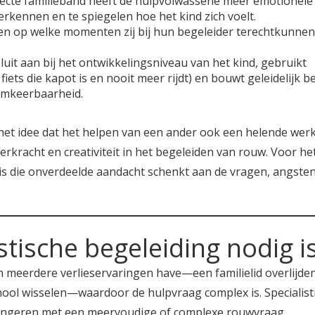
recte familieband heeft de hulpvolwassene meer emotionele
 erkennen en te spiegelen hoe het kind zich voelt.
ten op welke momenten zij bij hun begeleider terechtkunnen
sluit aan bij het ontwikkelingsniveau van het kind, gebruikt
iets die kapot is en nooit meer rijdt) en bouwt geleidelijk b
omkeerbaarheid.
(het idee dat het helpen van een ander ook een helende wer
erkracht en creativiteit in het begeleiden van rouw. Voor he
 is die onverdeelde aandacht schenkt aan de vragen, angste
stische begeleiding nodig i
an meerdere verlieservaringen have—een familielid overlijde
l wisselen—waardoor de hulpvraag complex is. Specialist
n jongeren met een meervoudige of complexe rouwvraag.