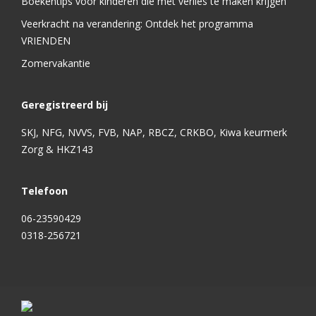
Boekentips voor kinderen die met verlies te maken krijgen
Veerkracht na verandering: Ontdek het programma
VRIENDEN
Zomervakantie
Geregistreerd bij
SKJ, NFG, NVVS, FVB, NAP, RBCZ, CRKBO, Kiwa keurmerk
Zorg & HKZ143
Telefoon
06-23590429
0318-256721