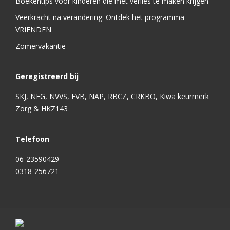
Boekentips voor kinderen die met verlies te maken krijgen
Veerkracht na verandering: Ontdek het programma
VRIENDEN
Zomervakantie
Geregistreerd bij
SKJ, NFG, NVVS, FVB, NAP, RBCZ, CRKBO, Kiwa keurmerk
Zorg & HKZ143
Telefoon
06-23590429
0318-256721