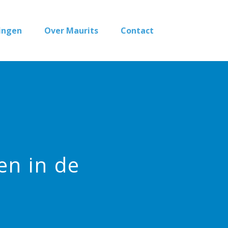
ingen
Over Maurits
Contact
en in de