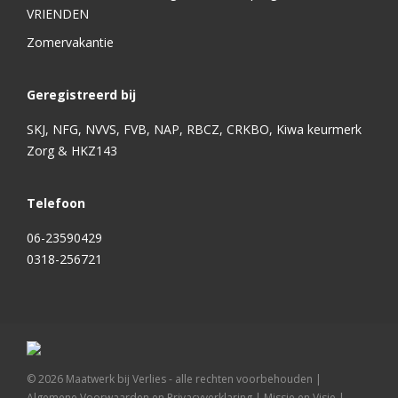
VRIENDEN
Zomervakantie
Geregistreerd bij
SKJ, NFG, NVVS, FVB, NAP, RBCZ, CRKBO, Kiwa keurmerk
Zorg & HKZ143
Telefoon
06-23590429
0318-256721
©
2026
Maatwerk bij Verlies - alle rechten voorbehouden |
Algemene Voorwaarden en Privacyverklaring
|
Missie en Visie
|