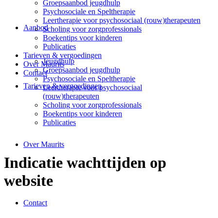
Groepsaanbod jeugdhulp
Psychosociale en Speltherapie
Leertherapie voor psychosociaal (rouw)therapeuten
Aanbod
Scholing voor zorgprofessionals
Boekentips voor kinderen
Publicaties
Tarieven & vergoedingen
Jeugdhulp
Over Maurits
Groepsaanbod jeugdhulp
Contact
Psychosociale en Speltherapie
Tarieven & vergoedingen
Leertherapie voor psychosociaal
(rouw)therapeuten
Scholing voor zorgprofessionals
Boekentips voor kinderen
Publicaties
Over Maurits
Indicatie wachttijden op
website
Contact