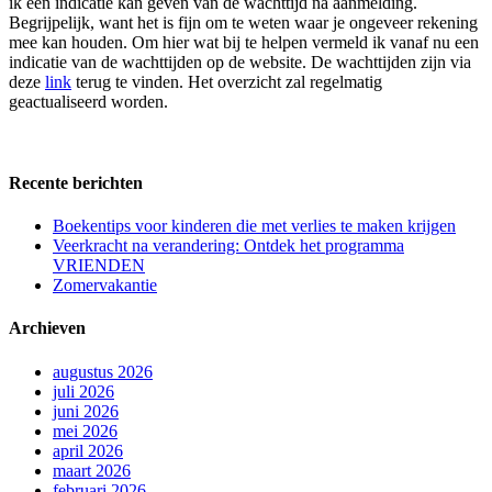
ik een indicatie kan geven van de wachttijd na aanmelding.
Begrijpelijk, want het is fijn om te weten waar je ongeveer rekening
mee kan houden. Om hier wat bij te helpen vermeld ik vanaf nu een
indicatie van de wachttijden op de website. De wachttijden zijn via
deze
link
terug te vinden. Het overzicht zal regelmatig
geactualiseerd worden.
Recente berichten
Boekentips voor kinderen die met verlies te maken krijgen
Veerkracht na verandering: Ontdek het programma
VRIENDEN
Zomervakantie
Archieven
augustus 2026
juli 2026
juni 2026
mei 2026
april 2026
maart 2026
februari 2026