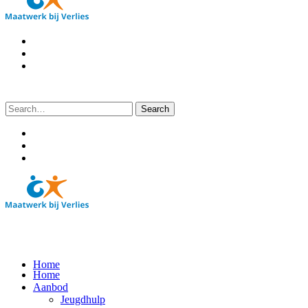
Search
for:
Home
Home
Aanbod
Jeugdhulp