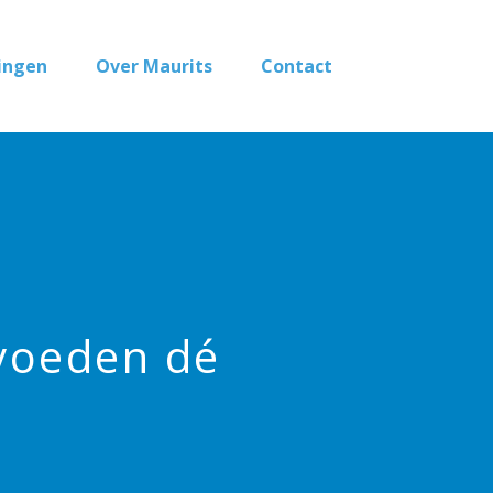
ingen
Over Maurits
Contact
voeden dé