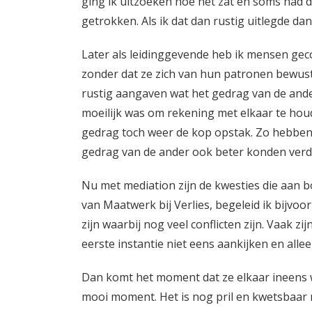
ging ik uitzoeken hoe het zat en soms had d
getrokken. Als ik dat dan rustig uitlegde da
Later als leidinggevende heb ik mensen geco
zonder dat ze zich van hun patronen bewust 
rustig aangaven wat het gedrag van de ander
moeilijk was om rekening met elkaar te hou
gedrag toch weer de kop opstak. Zo hebben 
gedrag van de ander ook beter konden verd
Nu met mediation zijn de kwesties die aan
van Maatwerk bij Verlies, begeleid ik bijvo
zijn waarbij nog veel conflicten zijn. Vaak zi
eerste instantie niet eens aankijken en alle
Dan komt het moment dat ze elkaar ineens w
mooi moment. Het is nog pril en kwetsbaar ma