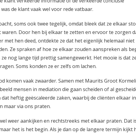
e klant verkeerde informatie of de verkeerde conclusie
n was de klant vaak wel voor rede vatbaar.
acht, soms ook twee tegelijk, omdat bleek dat ze elkaar st
waren. Door hen bij elkaar te zetten en ervoor te zorgen d
 met hen deed, ontdekte ze dat het eigenlijk helemaal niet
den. Ze spraken af hoe ze elkaar zouden aanspreken als be
ze nog lange tijd prettig samengewerkt. Het mooie is dat z
ragen. Soms konden ze er zelfs om lachen.
 bod komen vaak zwaarder. Samen met Maurits Groot Kormel
orbeeld mensen in mediation die gaan scheiden of al geschei
jn dat heftig geëscaleerde zaken, waarbij de cliënten elkaar in
en maar via ons praten.
el weer aankijken en rechtstreeks met elkaar praten. Dat is
ar het is het begin. Als je dan op de langere termijn kijkt 