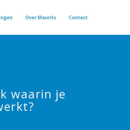
ingen
Over Maurits
Contact
k waarin je
werkt?