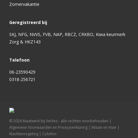
Zomervakantie
Geregistreerd bij
SKJ, NFG, NVVS, FVB, NAP, RBCZ, CRKBO, Kiwa keurmerk
Zorg & HKZ143
Telefoon
06-23590429
0318-256721
©
2026
Maatwerk bij Verlies - alle rechten voorbehouden |
Algemene Voorwaarden en Privacyverklaring
|
Missie en Visie
|
Klachtenregeling
|
Colofon