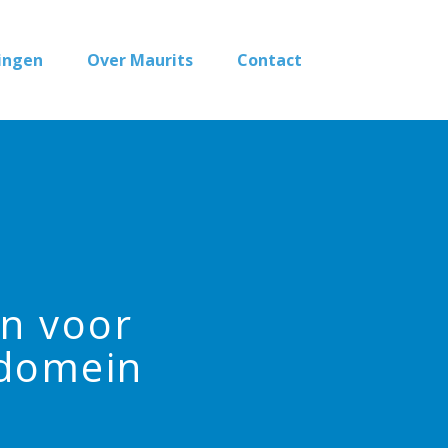
ingen
Over Maurits
Contact
n voor
 domein