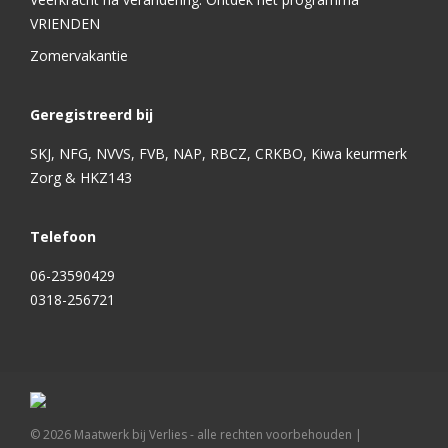
VRIENDEN
Zomervakantie
Geregistreerd bij
SKJ, NFG, NVVS, FVB, NAP, RBCZ, CRKBO, Kiwa keurmerk
Zorg & HKZ143
Telefoon
06-23590429
0318-256721
©
2026
Maatwerk bij Verlies - alle rechten voorbehouden |